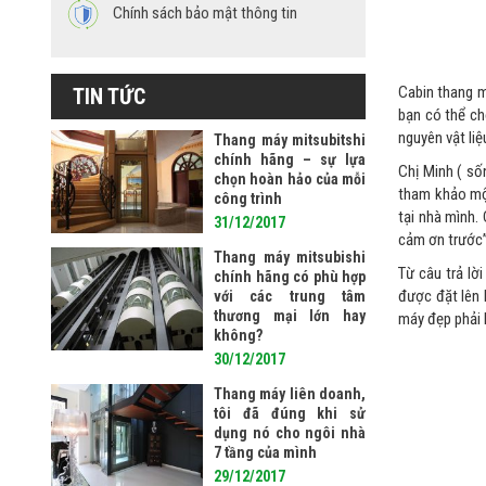
Chính sách bảo mật thông tin
Cabin thang m
TIN TỨC
bạn có thể chọ
nguyên vật liệ
Thang máy mitsubitshi
chính hãng – sự lựa
Chị Minh ( số
chọn hoàn hảo của mỗi
tham khảo một
công trình
tại nhà mình.
31/12/2017
cảm ơn trước”
Thang máy mitsubishi
Từ câu trả lờ
chính hãng có phù hợp
được đặt lên 
với các trung tâm
thương mại lớn hay
máy đẹp phải l
không?
30/12/2017
Thang máy liên doanh,
tôi đã đúng khi sử
dụng nó cho ngôi nhà
7 tầng của mình
29/12/2017