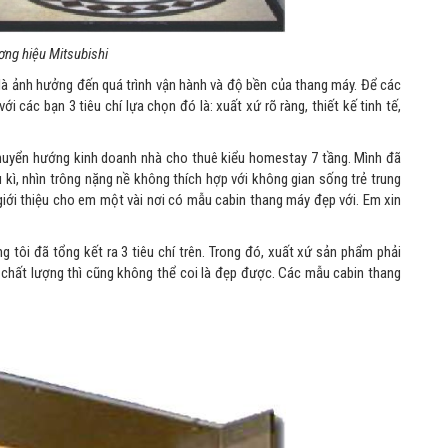
ng hiệu Mitsubishi
 là ảnh hưởng đến quá trình vận hành và độ bền của thang máy. Để các
 các bạn 3 tiêu chí lựa chọn đó là: xuất xứ rõ ràng, thiết kế tinh tế,
 chuyển hướng kinh doanh nhà cho thuê kiểu homestay 7 tầng. Mình đã
, nhìn trông nặng nề không thích hợp với không gian sống trẻ trung
giới thiệu cho em một vài nơi có mẫu cabin thang máy đẹp với. Em xin
g tôi đã tổng kết ra 3 tiêu chí trên. Trong đó, xuất xứ sản phẩm phải
chất lượng thì cũng không thể coi là đẹp được. Các mẫu cabin thang