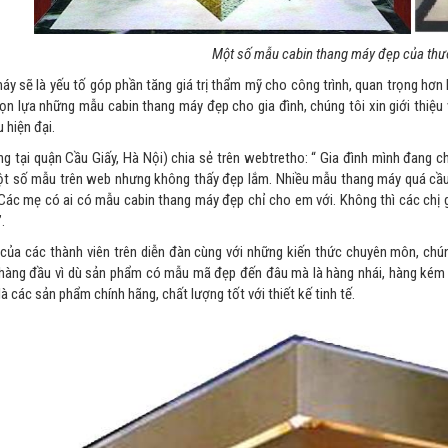
Một số mẫu cabin thang máy đẹp của thươ
áy sẽ là yếu tố góp phần tăng giá trị thẩm mỹ cho công trình, quan trọng hơn
n lựa những mẫu cabin thang máy đẹp cho gia đình, chúng tôi xin giới thiệu với
u hiện đại.
ng tại quận Cầu Giấy, Hà Nội) chia sẻ trên webtretho: “ Gia đình mình đang
 số mẫu trên web nhưng không thấy đẹp lắm. Nhiều mẫu thang máy quá cầu kì
 Các mẹ có ai có mẫu cabin thang máy đẹp chỉ cho em với. Không thì các chị 
.
i của các thành viên trên diễn đàn cùng với những kiến thức chuyên môn, chún
hàng đầu vì dù sản phẩm có mẫu mã đẹp đến đâu mà là hàng nhái, hàng kém 
à các sản phẩm chính hãng, chất lượng tốt với thiết kế tinh tế.