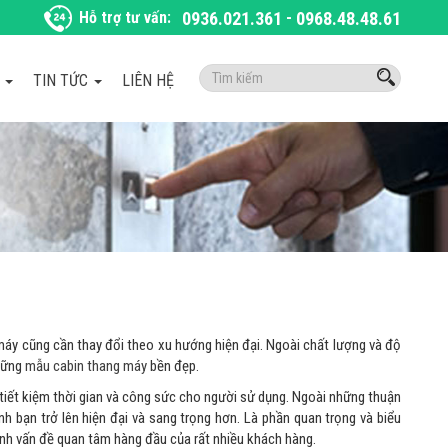
Hỗ trợ tư vấn:
0936.021.361
-
0968.48.48.61
Tìm
À
TIN TỨC
LIÊN HỆ
kiếm:
áy cũng cần thay đổi theo xu hướng hiện đại. Ngoài chất lượng và độ
những
mẫu cabin thang máy
bền đẹp.
tiết kiệm thời gian và công sức cho người sử dụng. Ngoài những thuận
h bạn trở lên hiện đại và sang trọng hơn. Là phần quan trọng và biểu
ành vấn đề quan tâm hàng đầu của rất nhiều khách hàng.