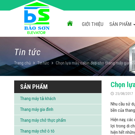
Chuyển
đến
nội
dung
GIỚI THIỆU
SẢN PHẨM
Tin tức
Trang chủ
Tin tức
Chọn lựa mẫu cabin đẹp cho thang máy gia đì
Chọn lự
SẢN PHẨM
25/08/2017
Thang máy tải khách
Nhu cầu sử dụ
Thang máy gia đình
bền của thang
Hiện nay, các
Thang máy chở thực phẩm
lợi trong di 
Thang máy chở ô tô
hiện hết nhữn