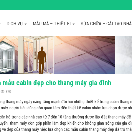
DỊCH VỤ
MẪU MÃ – THIẾT BỊ
SỬA CHỮA – CẢI TẠO NH
nh
a mẫu cabin đẹp cho thang máy gia đình
870
ng thang máy ngày càng tăng mạnh đòi hỏi những thiết kế trong cabin thang m
 máy, người tiêu dùng còn quan tâm đến thiết kế cabin nhằm lựa chọn được 
 căn hộ trong các nhà cao từ 7 đến 10 tầng thường được lắp đặt thang máy để 
chuyển, tham máy còn góp phần làm đẹp khiến cho không gian sống của gia đìn
g vẻ đẹp của thang máy, việc lựa chọn các mẫu cabin thang máy đẹp đã trở th