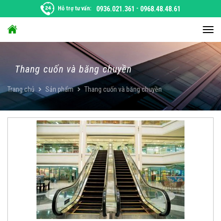
Chuyển
Hỗ trợ tư vấn:
0936.021.361
-
0968.48.48.61
đến
nội
Chu
dung
đổi
điều
hướ
Thang cuốn và băng chuyền
Trang chủ
Sản phẩm
Thang cuốn và băng chuyền