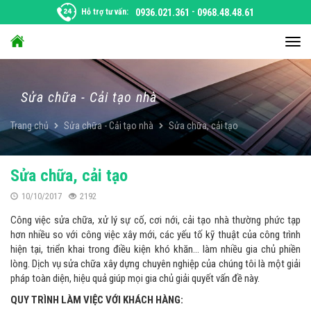
Chuyển
Hỗ trợ tư vấn:
0936.021.361
-
0968.48.48.61
đến
nội
Chu
dung
đổi
điều
hướ
Sửa chữa - Cải tạo nhà
Trang chủ
Sửa chữa - Cải tạo nhà
Sửa chữa, cải tạo
Sửa chữa, cải tạo
10/10/2017
2192
Công việc sửa chữa, xử lý sự cố, cơi nới, cải tạo nhà thường phức tạp
hơn nhiều so với công việc xây mới, các yếu tố kỹ thuật của công trình
hiện tại, triển khai trong điều kiện khó khăn… làm nhiều gia chủ phiền
lòng. Dịch vụ sửa chữa xây dựng chuyên nghiệp của chúng tôi là một giải
pháp toàn diện, hiệu quả giúp mọi gia chủ giải quyết vấn đề này.
QUY TRÌNH LÀM VIỆC VỚI KHÁCH HÀNG: