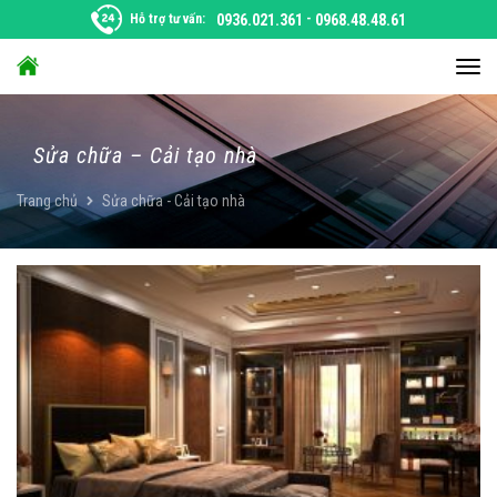
Chuyển
Hỗ trợ tư vấn:
0936.021.361
-
0968.48.48.61
đến
nội
Chu
dung
đổi
điều
hướ
Sửa chữa – Cải tạo nhà
Trang chủ
Sửa chữa - Cải tạo nhà