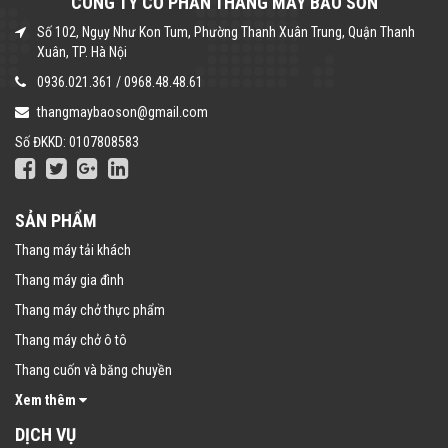
CÔNG TY CỔ PHẦN THANG MÁY BẢO SƠN
Số 102, Ngụy Như Kon Tum, Phường Thanh Xuân Trung, Quận Thanh
Xuân, TP. Hà Nội
0936.021.361
/
0968.48.48.61
thangmaybaoson@gmail.com
Số ĐKKD: 0107808583
SẢN PHẨM
Thang máy tải khách
Thang máy gia đình
Thang máy chở thực phẩm
Thang máy chở ô tô
Thang cuốn và băng chuyền
Xem thêm
DỊCH VỤ