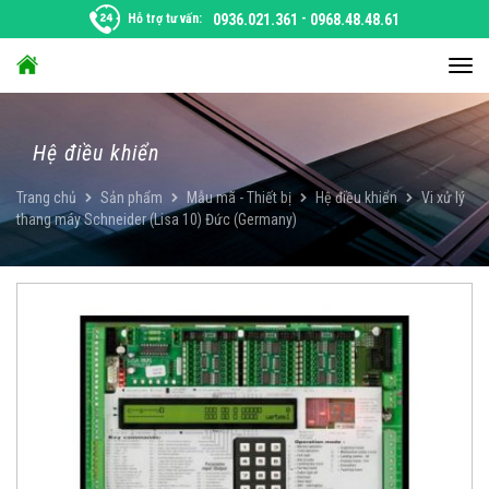
Chuyển
Hỗ trợ tư vấn:
0936.021.361
-
0968.48.48.61
đến
nội
Chu
dung
đổi
điều
hướ
Hệ điều khiển
Trang chủ
Sản phẩm
Mẫu mã - Thiết bị
Hệ điều khiển
Vi xử lý
thang máy Schneider (Lisa 10) Đức (Germany)