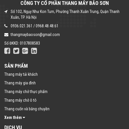
CÔNG TY CỔ PHẦN THANG MÁY BẢO SƠN
Số 102, Ngụy Như Kon Tum, Phường Thanh Xuân Trung, Quận Thanh
Xuân, TP. Hà Nội
0936.021.361
/
0968.48.48.61
thangmaybaoson@gmail.com
Số ĐKKD: 0107808583
SẢN PHẨM
Thang máy tải khách
Thang máy gia đình
Thang máy chở thực phẩm
Thang máy chở ô tô
Thang cuốn và băng chuyền
Xem thêm
DỊCH VỤ