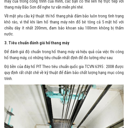
máy của trong công trình của mình, các bạn có thể lien hệ trực tiếp với
thang máy Bảo Sơn để nghe tư vấn miễn phí nhé.
Về mặt yêu cầu kỹ thuật thì hố thang phải đảm bảo luôn trong tình trạng
khô ráo, vì thế khi làm hố thang máy nên đổ bê tông cả 5 mặt hố với
chiều dày ít nhất 200mm, đam bảo khoan sâu 100mm không bị thấm
nước.
3. Tiêu chuẩn đánh giá hố thang máy
Để đánh giá độ chuẩn trong hố thang máy và hiệu quả của việc thi công
hố thang máy, có những tiêu chuẩn nhất định để đo lường như sau:
Độ bền của đáy hố PIT Theo tiêu chuẩn quốc gia TCVN 6395 : 2008 được
quy định rất chặt chẽ về kỹ thuật để đảm bảo chất lượng hạng mục công
trình.