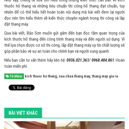
Như vậy, chúng ta vừa tìm hiểu xong những kiến thức căn bản về kích
thước hố thang và những tiêu chuẩn thi công hố thang đạt chuẩn, tuy
nhiên để có thể hiểu hết hoàn toàn nội dung mà bài viết đem lại người
đọc nên tìm hiểu thêm về kiến thức chuyên ngành trong thi công và lắp
đặt thang máy.
Qua bài viết, Bảo Sơn muốn gửi gắm đến bạn đọc tầm quan trọng của
kích thước hố thang đến công trình thang máy và đến người sử dụng. Vì
thế lựa chọn được cơ sở thi công, lắp đặt thang máy uy tín chất lượng sẽ
góp phần bảo vệ sự an toàn cho chính bạn và người xung quanh.
Nếu bạn cần tư vấn thêm hãy liên hệ:
0936.021.361/ 0968.484.861
. Hoàn
toàn miễn phí.
kich thuoc ho thang
,
sua chua thang may
,
thang may gia re
Từ khóa:
BÀI VIẾT KHÁC