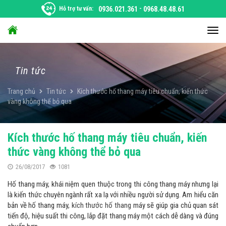
Chuyển
Hỗ trợ tư vấn:
0936.021.361
-
0968.48.48.61
đến
nội
Chu
dung
đổi
điều
hướ
Tin tức
Trang chủ
Tin tức
Kích thước hố thang máy tiêu chuẩn, kiến thức
vàng không thể bỏ qua
Kích thước hố thang máy tiêu chuẩn, kiến
thức vàng không thể bỏ qua
26/08/2017
1081
Hố thang máy, khái niệm quen thuộc trong thi công thang máy nhưng lại
là kiến thức chuyên ngành rất xa lạ với nhiều người sử dụng. Am hiểu căn
bản về hố thang máy,
kích thước hố thang
máy sẽ giúp gia chủ quan sát
tiến độ, hiệu suất thi công, lắp đặt thang máy một cách dễ dàng và đúng