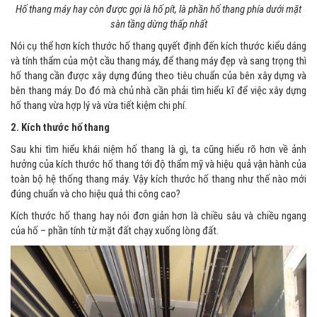
Hố thang máy hay còn được gọi là hố pít, là phần hố thang phía dưới mặt
sàn tầng dừng thấp nhất
Nói cụ thể hơn kích thước hố thang quyết định đến kích thước kiểu dáng
và tính thẩm của một cầu thang máy, để thang máy đẹp và sang trọng thì
hố thang cần được xây dựng đúng theo tiêu chuẩn của bên xây dựng và
bên thang máy. Do đó mà chủ nhà cần phải tìm hiểu kĩ để việc xây dựng
hố thang vừa hợp lý và vừa tiết kiệm chi phí.
2. Kích thước hố thang
Sau khi tìm hiểu khái niệm hố thang là gì, ta cũng hiểu rõ hơn về ảnh
hưởng của kích thước hố thang tới độ thẩm mỹ và hiệu quả vận hành của
toàn bộ hệ thống thang máy. Vậy kích thước hố thang như thế nào mới
đúng chuẩn và cho hiệu quả thi công cao?
Kích thước hố thang hay nói đơn giản hơn là chiều sâu và chiều ngang
của hố – phần tính từ mặt đất chạy xuống lòng đất.