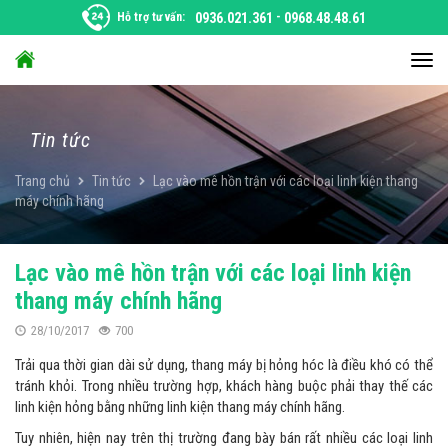
Chuyển
Hỗ trợ tư vấn:
0936.021.361
-
0968.48.48.61
đến
nội
Chu
dung
đổi
điều
hướ
Tin tức
Trang chủ
Tin tức
Lạc vào mê hồn trận với các loại linh kiện thang
máy chính hãng
Lạc vào mê hồn trận với các loại linh kiện
thang máy chính hãng
28/10/2017
700
Trải qua thời gian dài sử dụng, thang máy bị hỏng hóc là điều khó có thể
tránh khỏi. Trong nhiều trường hợp, khách hàng buộc phải thay thế các
linh kiện hỏng bằng những linh kiện thang máy chính hãng.
Tuy nhiên, hiện nay trên thị trường đang bày bán rất nhiều các loại linh