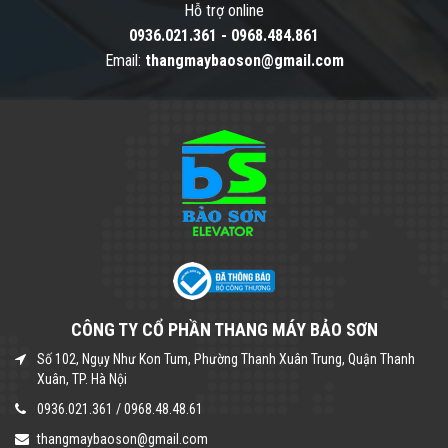
Hỗ trợ online
0936.021.361
-
0968.484.861
Email:
thangmaybaoson@gmail.com
CÔNG TY CỔ PHẦN THANG MÁY BẢO SƠN
Số 102, Ngụy Như Kon Tum, Phường Thanh Xuân Trung, Quận Thanh
Xuân, TP. Hà Nội
0936.021.361
/
0968.48.48.61
thangmaybaoson@gmail.com