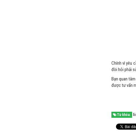
Chính vì yêu c
đòi hỏi phải s
Bạn quan tâm 
được tư vấn m
l
Từ khóa: