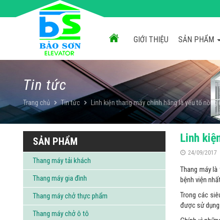
Chuyển
đến
nội
dung
GIỚI THIỆU
SẢN PHẨM
Tin tức
Trang chủ
Tin tức
Linh kiện thang máy chính hãng là yếu tố nồng
Linh kiệ
SẢN PHẨM
24/09/2017
Thang máy tải khách
Thang máy là 
Thang máy gia đình
bệnh viện nhất
Trong các siê
Thang máy chở thực phẩm
được sử dụng 
Thang máy chở ô tô