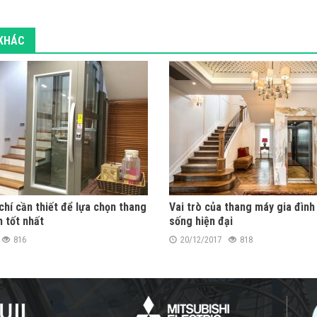
 KHÁC
chí cần thiết để lựa chọn thang
Vai trò của thang máy gia đình
h tốt nhất
sống hiện đại
816
20/12/2017
818