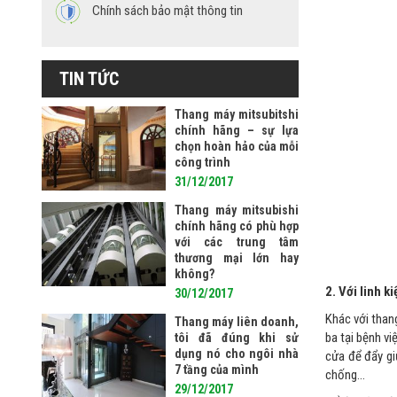
Chính sách bảo mật thông tin
TIN TỨC
Thang máy mitsubitshi
chính hãng – sự lựa
chọn hoàn hảo của mỗi
công trình
31/12/2017
Thang máy mitsubishi
chính hãng có phù hợp
với các trung tâm
thương mại lớn hay
không?
2. Với linh 
30/12/2017
Khác với than
Thang máy liên doanh,
ba tại bệnh v
tôi đã đúng khi sử
dụng nó cho ngôi nhà
cửa để đẩy gi
7 tầng của mình
chống…
29/12/2017