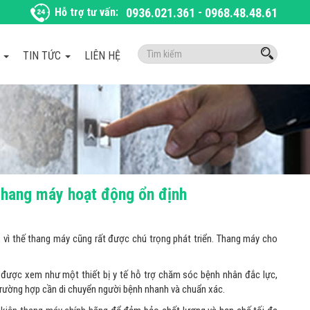
Hỗ trợ tư vấn:
0936.021.361
-
0968.48.48.61
Tìm
À
TIN TỨC
LIÊN HỆ
kiếm:
 thang máy hoạt động ổn định
g, vì thế thang máy cũng rất được chú trọng phát triển. Thang máy cho
ch được xem như một thiết bị y tế hỗ trợ chăm sóc bệnh nhân đắc lực,
trường hợp cần di chuyển người bệnh nhanh và chuẩn xác.