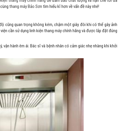
h kiện thang máy chính hãng
để đảm bảo chất lượng và hạn chế tối đa
y cùng
thang máy Bảo Sơn
tìm hiểu kĩ hơn về vấn đề này nhé!
c độ cũng quan trọng không kém, chậm một giây đôi khi có thể gây ảnh
iện cần sử dụng linh kiện thang máy chính hãng và được lắp đặt đúng
ý, vận hành êm ái. Bác sĩ và bệnh nhân có cảm giác nhẹ nhàng khi khởi