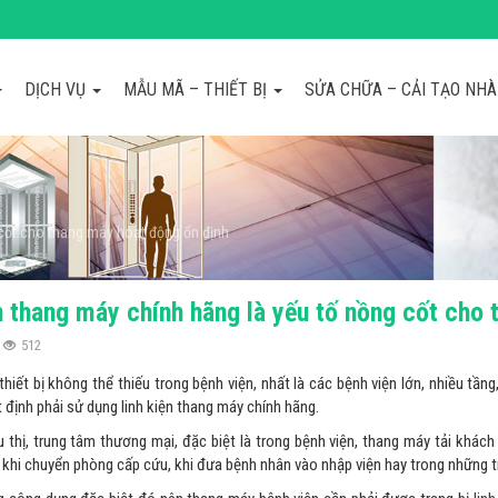
DỊCH VỤ
MẪU MÃ – THIẾT BỊ
SỬA CHỮA – CẢI TẠO NH
 cốt cho thang máy hoạt động ổn định
n thang máy chính hãng là yếu tố nồng cốt cho
512
thiết bị không thể thiếu trong bệnh viện, nhất là các bệnh viện lớn, nhiều tần
 định phải sử dụng linh kiện thang máy chính hãng.
u thị, trung tâm thương mại, đặc biệt là trong bệnh viện, thang máy tải khá
khi chuyển phòng cấp cứu, khi đưa bệnh nhân vào nhập viện hay trong những 