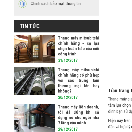
Chính sách bảo mật thông tin
TIN TỨC
Thang máy mitsubitshi
chính hãng – sự lựa
chọn hoàn hảo của mỗi
công trình
31/12/2017
Thang máy mitsubishi
chính hãng có phù hợp
với các trung tâm
thương mại lớn hay
Trần trang 
không?
30/12/2017
Thang máy gia
tâm lựa chọn 
Thang máy liên doanh,
đình bạn sử d
tôi đã đúng khi sử
dụng nó cho ngôi nhà
Hiện nay trên
7 tầng của mình
đắn và hợp lý
29/12/2017