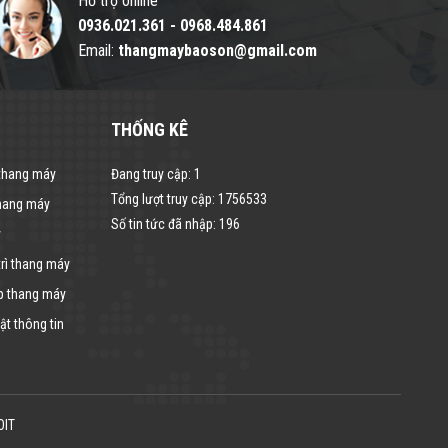
Hỗ trợ online
0936.021.361
-
0968.484.861
Email:
thangmaybaoson@gmail.com
THỐNG KÊ
 thang máy
Đang truy cập:
1
Tổng lượt truy cập:
1756533
thang máy
Số tin tức đã nhập:
196
y
rì thang máy
p thang máy
t thông tin
OIT