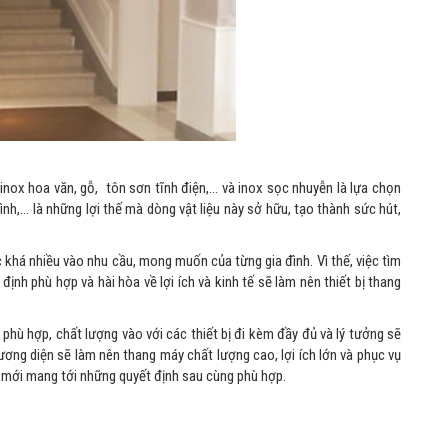
nox hoa văn, gỗ, tôn sơn tĩnh điện,… và inox sọc nhuyễn là lựa chọn
rình,… là những lợi thế mà dòng vật liệu này sở hữu, tạo thành sức hút,
c khá nhiều vào nhu cầu, mong muốn của từng gia đình. Vì thế, việc tìm
ịnh phù hợp và hài hòa về lợi ích và kinh tế sẽ làm nên thiết bị thang
phù hợp, chất lượng vào với các thiết bị đi kèm đầy đủ và lý tưởng sẽ
ương diện sẽ làm nên thang máy chất lượng cao, lợi ích lớn và phục vụ
n mới mang tới những quyết định sau cùng phù hợp.