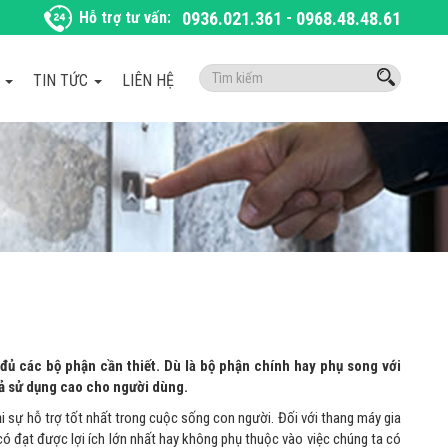
Hỗ trợ tư vấn:
0936.021.361
-
0968.48.48.61
Tìm
À
TIN TỨC
LIÊN HỆ
kiếm:
 đủ các bộ phận cần thiết. Dù là bộ phận chính hay phụ song với
uả sử dụng cao cho người dùng.
i sự hỗ trợ tốt nhất trong cuộc sống con người. Đối với thang máy gia
có đạt được lợi ích lớn nhất hay không phụ thuộc vào việc chúng ta có