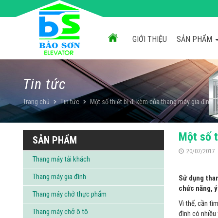
Chuyển
đến
nội
dung
GIỚI THIỆU
SẢN PHẨM
Tin tức
Trang chủ
Tin tức
Một số thiết bị đi kèm của thang máy gia đình
Một số t
SẢN PHẨM
20/07/2017
Thang máy tải khách
Thang máy gia đình
Sử dụng than
chức năng, ý
Thang máy chở thực phẩm
Vì thế, cần t
Thang máy chở ô tô
đình có nhiều