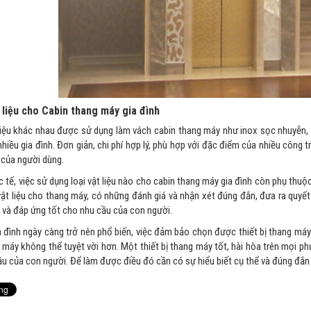
 liệu cho Cabin thang máy gia đình
liệu khác nhau được sử dụng làm vách cabin thang máy như inox sọc nhuyễn, i
hiều gia đình. Đơn giản, chi phí hợp lý, phù hợp với đặc điểm của nhiều công t
của người dùng.
 tế, việc sử dụng loại vật liệu nào cho cabin thang máy gia đình còn phụ thuộ
vật liệu cho thang máy, có những đánh giá và nhận xét đúng đắn, đưa ra quyết đ
và đáp ứng tốt cho nhu cầu của con người.
 đình ngày càng trở nên phổ biến, việc đảm bảo chọn được thiết bị thang máy 
 máy không thể tuyệt vời hơn. Một thiết bị thang máy tốt, hài hòa trên mọi ph
ầu của con người. Để làm được điều đó cần có sự hiểu biết cụ thể và đúng đắ