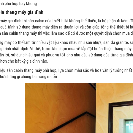
nh phù hợp hay không.
in thang máy gia đình
máy gia đình thì sàn cabin của thiết bị là không thể thiếu, là bộ phận đi kèm
uá trình sử dụng thang máy diễn ra thuận lợi và còn giúp tổng thể thiết bị hà
n sàn cabin thang máy thì việc làm sao để có được một quyết định chọn mua đ
ng máy có thể làm từ nhiều vật liệu khác nhau như sàn nhựa, sàn đá granite, s
g trình nhất định. Vì thế, trước khi chọn mua về lắp đặt hoàn thiện thang má
n lợi, sử dụng hiệu quả và phục vụ tốt cho nhu cầu sử dụng của từng gia đìn
hơn cho bất kỳ gia đình nào.
liệu sàn cabin thang máy phù hợp, lựa chọn màu sắc và hoa văn lý tưởng nhất 
như những gì chúng ta mong muốn.