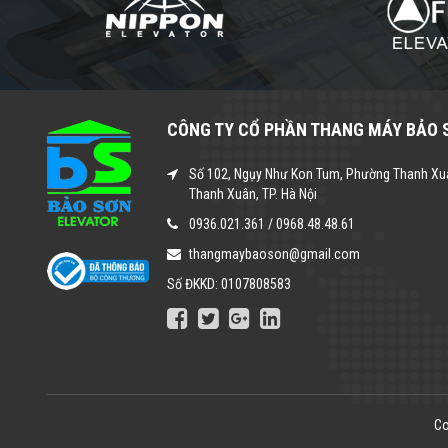
CÔNG TY CỔ PHẦN THANG MÁY BẢO 
Số 102, Ngụy Như Kon Tum, Phường Thanh Xu
Thanh Xuân, TP. Hà Nội
0936.021.361
/
0968.48.48.61
thangmaybaoson@gmail.com
Số ĐKKD: 0107808583
Co