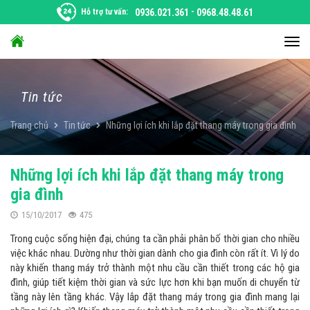
Chuyển
Hỗ trợ tư vấn:
0936.021.361
-
0968.48.48.61
đến
nội
Chu
dung
đổi
điều
hướ
Tin tức
Trang chủ
Tin tức
Những lợi ích khi lắp đặt thang máy trong gia đình
Những lợi ích khi lắp đặt thang máy trong
gia đình
15/10/2017
475
Trong cuộc sống hiện đại, chúng ta cần phải phân bố thời gian cho nhiều
việc khác nhau. Dường như thời gian dành cho gia đình còn rất ít. Vì lý do
này khiến thang máy trở thành một nhu cầu cần thiết trong các hộ gia
đình, giúp tiết kiệm thời gian và sức lực hơn khi bạn muốn di chuyển từ
tầng này lên tầng khác. Vậy lắp đặt thang máy trong gia đình mang lại