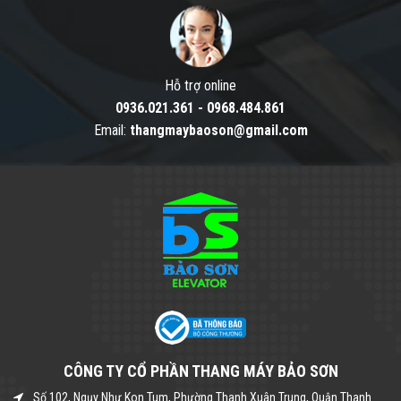
Hỗ trợ online
0936.021.361
-
0968.484.861
Email:
thangmaybaoson@gmail.com
CÔNG TY CỔ PHẦN THANG MÁY BẢO SƠN
Số 102, Ngụy Như Kon Tum, Phường Thanh Xuân Trung, Quận Thanh