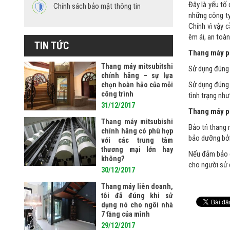
Đây là yếu tố
Chính sách bảo mật thông tin
những công ty
Chính vì vậy 
êm ái, an toàn
TIN TỨC
Thang máy p
Thang máy mitsubitshi
Sử dụng đúng 
chính hãng – sự lựa
Sử dụng đúng c
chọn hoàn hảo của mỗi
công trình
tình trạng nh
31/12/2017
Thang máy ph
Thang máy mitsubishi
Bảo trì thang
chính hãng có phù hợp
bảo dưỡng bởi
với các trung tâm
thương mại lớn hay
Nếu đảm bảo đ
không?
cho người sử 
30/12/2017
Thang máy liên doanh,
tôi đã đúng khi sử
dụng nó cho ngôi nhà
7 tầng của mình
29/12/2017