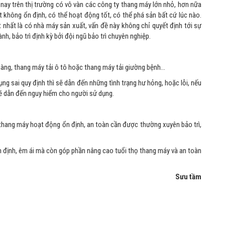
 nay trên thị trường có vô vàn các công ty thang máy lớn nhỏ, hơn nữa
không ổn định, có thể hoạt động tốt, có thể phá sản bất cứ lúc nào.
t nhất là có nhà máy sản xuất, vấn đề này không chỉ quyết định tới sự
h, bảo trì định kỳ bởi đội ngũ bảo trì chuyên nghiệp.
hàng, thang máy tải ô tô hoặc thang máy tải giường bệnh…
ng sai quy định thì sẽ dẫn đến những tình trạng hư hỏng, hoặc lỗi, nếu
 sẽ dẫn đến nguy hiểm cho người sử dụng.
 thang máy hoạt động ổn định, an toàn cần được thường xuyên bảo trì,
định, êm ái mà còn góp phần nâng cao tuổi thọ thang máy và an toàn
Sưu tầm