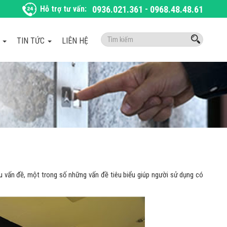
Hỗ trợ tư vấn:
0936.021.361
-
0968.48.48.61
Tìm
À
TIN TỨC
LIÊN HỆ
kiếm:
 vấn đề, một trong số những vấn đề tiêu biểu giúp người sử dụng có