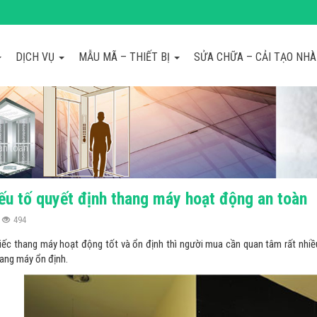
DỊCH VỤ
MẪU MÃ – THIẾT BỊ
SỬA CHỮA – CẢI TẠO NH
an toàn
u tố quyết định thang máy hoạt động an toàn
494
ếc thang máy hoạt động tốt và ổn định thì người mua cần quan tâm rất nhiều
ang máy ổn định.