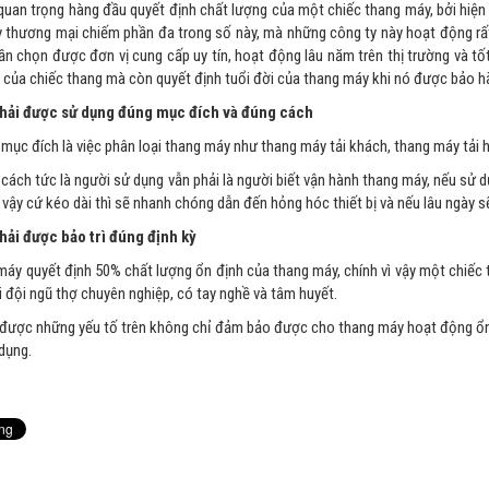
 quan trọng hàng đầu quyết định chất lượng của một chiếc thang máy, bởi hiện
 thương mại chiếm phần đa trong số này, mà những công ty này hoạt động rất 
cần chọn được đơn vị cung cấp uy tín, hoạt động lâu năm trên thị trường và tố
 của chiếc thang mà còn quyết định tuổi đời của thang máy khi nó được bảo hàn
hải được sử dụng đúng mục đích và đúng cách
mục đích là việc phân loại thang máy như thang máy tải khách, thang máy tải 
ách tức là người sử dụng vẫn phải là người biết vận hành thang máy, nếu sử dụ
ư vậy cứ kéo dài thì sẽ nhanh chóng dẫn đến hỏng hóc thiết bị và nếu lâu ngày
ải được bảo trì đúng định kỳ
 máy quyết định 50% chất lượng ổn định của thang máy, chính vì vậy một chiếc
 đội ngũ thợ chuyên nghiệp, có tay nghề và tâm huyết.
ược những yếu tố trên không chỉ đảm bảo được cho thang máy hoạt động ổn 
dụng.