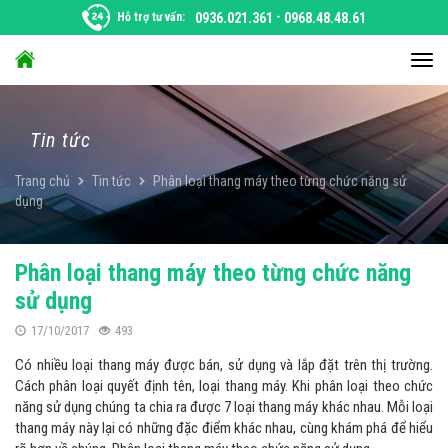
Chuyển
Hỗ trợ tư vấn:
0936.021.361
-
0968.48.48.61
đến
nội
Chu
dung
đổi
điều
hướ
Tin tức
Trang chủ
Tin tức
Phân loại thang máy theo từng chức năng sử
dụng
Phân loại thang máy theo từng chức năng
sử dụng
17/10/2017
493
Có nhiều loại thang máy được bán, sử dụng và lắp đặt trên thị trường.
Cách phân loại quyết định tên, loại thang máy. Khi phân loại theo chức
năng sử dụng chúng ta chia ra được 7 loại thang máy khác nhau. Mỗi loại
thang máy này lại có những đặc điểm khác nhau, cùng khám phá để hiểu