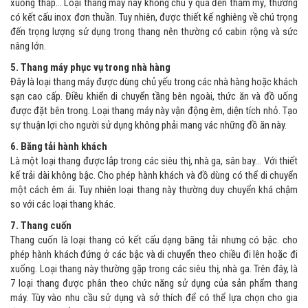
xuống thấp… Loại thang máy này không chú ý quá đến thẩm mỹ, thường
có kết cấu inox đơn thuần. Tuy nhiên, được thiết kế nghiêng về chú trọng
đến trọng lượng sử dụng trong thang nên thường có cabin rộng và sức
nâng lớn.
5. Thang máy phục vụ trong nhà hàng
Đây là loại thang máy được dùng chủ yếu trong các nhà hàng hoặc khách
sạn cao cấp. Điều khiển di chuyển tầng bên ngoài, thức ăn và đồ uống
được đặt bên trong. Loại thang máy này vận động êm, diện tích nhỏ. Tạo
sự thuận lợi cho người sử dụng không phải mang vác những đồ ăn này.
6. Băng tải hành khách
Là một loại thang được lắp trong các siêu thị, nhà ga, sân bay… Với thiết
kế trải dài không bậc. Cho phép hành khách và đồ dùng có thể di chuyển
một cách êm ái. Tuy nhiên loại thang này thường duy chuyển khá chậm
so với các loại thang khác.
7. Thang cuốn
Thang cuốn là loại thang có kết cấu dạng băng tải nhưng có bậc. cho
phép hành khách đứng ở các bậc và di chuyển theo chiều đi lên hoặc đi
xuống. Loại thang này thường gặp trong các siêu thị, nhà ga. Trên đây, là
7 loại thang được phân theo chức năng sử dụng của sản phẩm thang
máy. Tùy vào nhu cầu sử dụng và sở thích để có thể lựa chọn cho gia