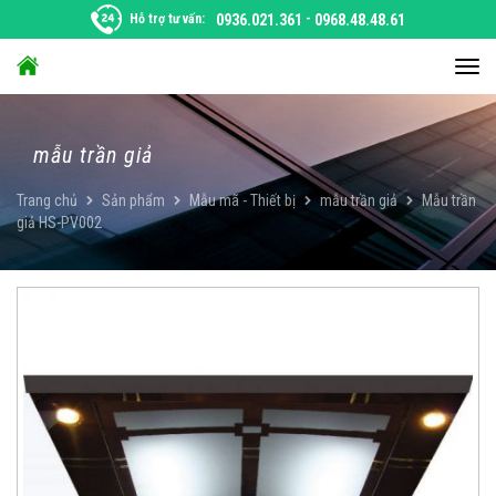
Chuyển
Hỗ trợ tư vấn:
0936.021.361
-
0968.48.48.61
đến
nội
Chu
dung
đổi
điều
hướ
mẫu trần giả
Trang chủ
Sản phẩm
Mẫu mã - Thiết bị
mẫu trần giả
Mẫu trần
giả HS-PV002