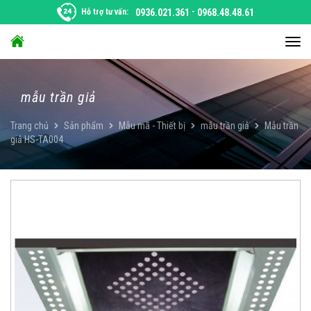
Chuyển
Hỗ trợ tư vấn:
0936.021.361
-
0968.48.48.61
đến
nội
Chu
dung
đổi
điều
hướ
mẫu trần giả
Trang chủ
Sản phẩm
Mẫu mã - Thiết bị
mẫu trần giả
Mẫu trần
giả HS-TA004