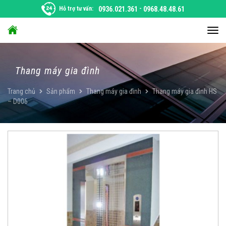
Chuyển
Hỗ trợ tư vấn:
0936.021.361
-
0968.48.48.61
đến
nội
Chu
dung
đổi
điều
hướ
Thang máy gia đình
Trang chủ
Sản phẩm
Thang máy gia đình
Thang máy gia đình HS
– D006