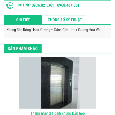
0936.021.361
0968.484.861
HOTLINE:
-
CHI TIẾT
THÔNG SỐ KỸ THUẬT
Khung Bản Rộng : Inox Gương – Cánh Cửa : Inox Gương Hoa Văn
SẢN PHẨM KHÁC
Thang máy gia đình khung bản hẹp