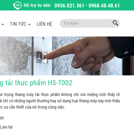
Hỗ trợ tư vấn:
0936.021.361
-
0968.48.48.61
Tìm
À
TIN TỨC
LIÊN HỆ
kiếm:
g tải thực phẩm HS-T002
n trọng thang máy tải thực phẩm không chỉ nói miệng mới thấy rõ
 chỉ có những người thường hay sử dụng loại thang máy này mới thấu
c sự cần thiết của nó trong công việc.
el:
Liên hệ