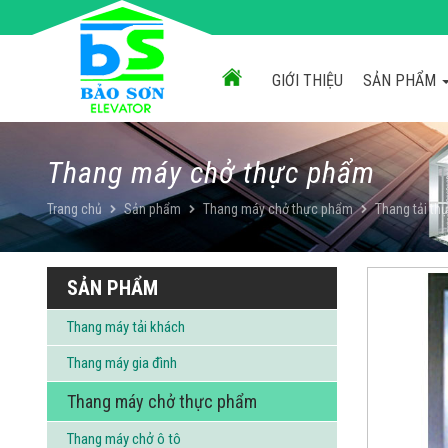
Chuyển
đến
nội
dung
GIỚI THIỆU
SẢN PHẨM
Thang máy chở thực phẩm
Trang chủ
Sản phẩm
Thang máy chở thực phẩm
Thang tải t
SẢN PHẨM
Thang máy tải khách
Thang máy gia đình
Thang máy chở thực phẩm
Thang máy chở ô tô