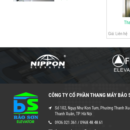
Th
Giá:
Liên hệ
CÔNG TY CỔ PHẦN THANG MÁY BẢO 
Số 102, Ngụy Như Kon Tum, Phường Thanh Xu
Thanh Xuân, TP. Hà Nội
0936.021.361
/
0968.48.48.61