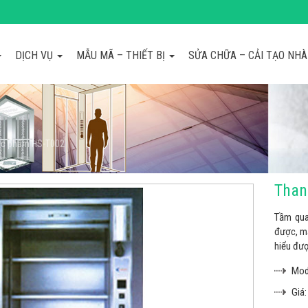
DỊCH VỤ
MẪU MÃ – THIẾT BỊ
SỬA CHỮA – CẢI TẠO NH
hực phẩm HS-T002
Than
Tầm qua
được, mà
hiểu đượ
Mod
Giá: