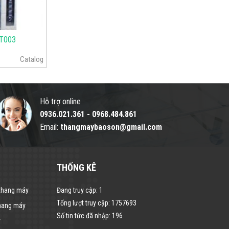
-T003
Catalog
Hỗ trợ online
0936.021.361
-
0968.484.861
Email:
thangmaybaoson@gmail.com
THỐNG KÊ
 thang máy
Đang truy cập:
1
Tổng lượt truy cập:
1757693
thang máy
Số tin tức đã nhập:
196
y