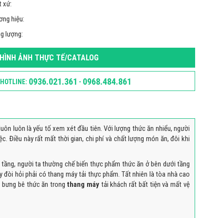
 xứ:
ơng hiệu:
g lượng:
HÌNH ẢNH THỰC TẾ/CATALOG
0936.021.361
0968.484.861
HOTLINE:
-
uôn luôn là yếu tố xem xét đầu tiên. Với lượng thức ăn nhiểu, người
. Điều này rất mất thời gian, chi phí và chất lượng món ăn, đôi khi
 tầng, người ta thường chế biến thực phẩm thức ăn ở bên dưới tầng
y đòi hỏi phải có thang máy tải thực phẩm. Tất nhiên là tòa nhà cao
c bưng bê thức ăn trong
thang máy
tải khách rất bất tiện và mất vệ