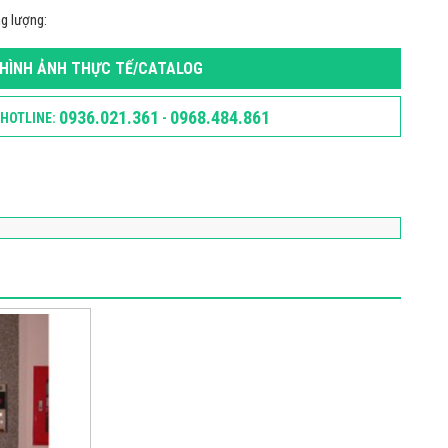
g lượng:
HÌNH ẢNH THỰC TẾ/CATALOG
0936.021.361
0968.484.861
HOTLINE:
-