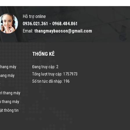
Hỗ trợ online
0936.021.361
-
0968.484.861
Email:
thangmaybaoson@gmail.com
THỐNG KÊ
 thang máy
Đang truy cập:
2
Tổng lượt truy cập:
1757973
thang máy
Số tin tức đã nhập:
196
y
rì thang máy
p thang máy
t thông tin