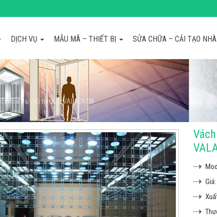
DỊCH VỤ
MẪU MÃ – THIẾT BỊ
SỬA CHỮA – CẢI TẠO NH
Inox Hoa Văn có tên K/S VALAENTIN
Vách
VAL
Mod
Giá:
Xuất
Thư