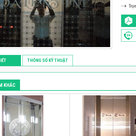
Trọn
TIẾT
THÔNG SỐ KỸ THUẬT
M KHÁC