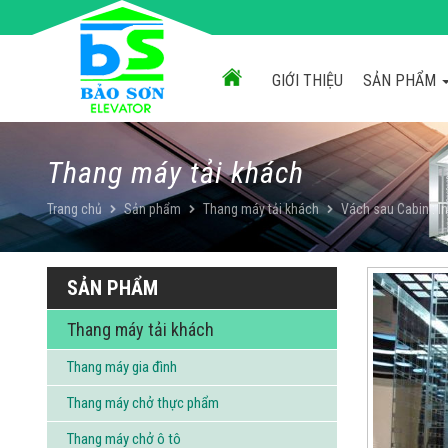
Chuyển
đến
nội
dung
GIỚI THIỆU
SẢN PHẨM
Thang máy tải khách
Trang chủ
Sản phẩm
Thang máy tải khách
Vách sau Cabin : 
SẢN PHẨM
Thang máy tải khách
Thang máy gia đình
Thang máy chở thực phẩm
Thang máy chở ô tô