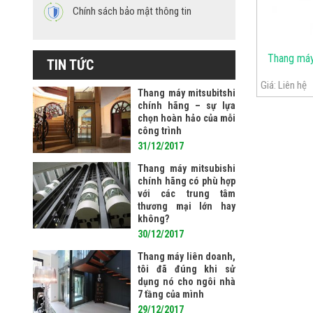
Chính sách bảo mật thông tin
Thang máy
TIN TỨC
Giá:
Liên hệ
Thang máy mitsubitshi
chính hãng – sự lựa
chọn hoàn hảo của mỗi
công trình
31/12/2017
Thang máy mitsubishi
chính hãng có phù hợp
với các trung tâm
thương mại lớn hay
không?
30/12/2017
Thang máy liên doanh,
tôi đã đúng khi sử
dụng nó cho ngôi nhà
7 tầng của mình
29/12/2017