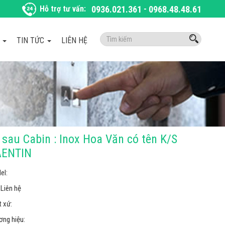
Hỗ trợ tư vấn:
0936.021.361
-
0968.48.48.61
Tìm
À
TIN TỨC
LIÊN HỆ
kiếm:
 sau Cabin : Inox Hoa Văn có tên K/S
AENTIN
el:
Liên hệ
 xứ:
ơng hiệu: