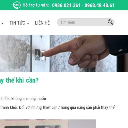
Hỗ trợ tư vấn:
0936.021.361
-
0968.48.48.61
Tìm
À
TIN TỨC
LIÊN HỆ
kiếm:
ay thế khi cần?
là điều không ai mong muốn.
ránh khỏi. Đối với những thiết bị hư hỏng quá nặng cần phải thay thế