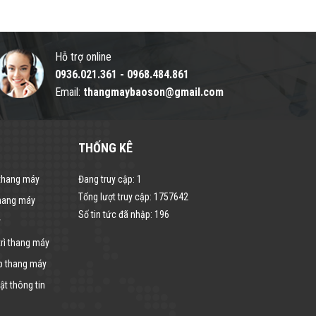
Hỗ trợ online
0936.021.361
-
0968.484.861
Email:
thangmaybaoson@gmail.com
THỐNG KÊ
 thang máy
Đang truy cập:
1
Tổng lượt truy cập:
1757642
thang máy
Số tin tức đã nhập:
196
y
rì thang máy
p thang máy
t thông tin