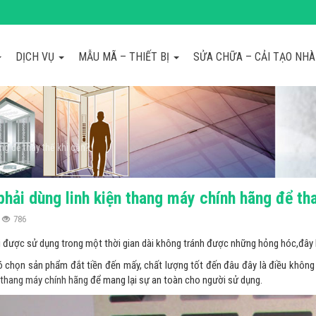
DỊCH VỤ
MẪU MÃ – THIẾT BỊ
SỬA CHỮA – CẢI TẠO NH
ng để thay thế khi cần?
phải dùng linh kiện thang máy chính hãng để th
786
 được sử dụng trong một thời gian dài không tránh được những hỏng hóc,đây 
 chọn sản phẩm đắt tiền đến mấy, chất lượng tốt đến đâu đây là điều không t
n thang máy chính hãng
để mang lại sự an toàn cho người sử dụng.