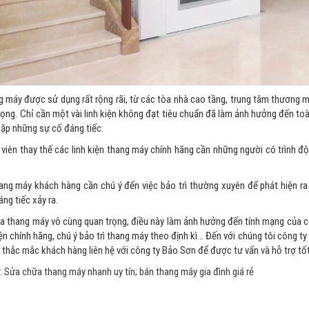
g máy được sử dụng rất rộng rãi, từ các tòa nhà cao tầng, trung tâm thương mạ
trọng. Chỉ cần một vài linh kiện không đạt tiêu chuẩn đã làm ảnh hưởng đến t
ặp những sự cố đáng tiếc.
 viên thay thế các linh kiện thang máy chính hãng cần những người có trình đ
hang máy khách hàng cần chú ý đến việc bảo trì thường xuyên để phát hiện r
áng tiếc xảy ra.
a thang máy vô cùng quan trọng, điều này làm ảnh hưởng đến tính mạng của con
kiện chính hãng, chú ý bảo trì thang máy theo định kì… Đến với chúng tôi công ty
n thắc mắc khách hàng liên hệ với công ty Bảo Sơn để được tư vấn và hỗ trợ tốt
:
Sửa chữa thang máy nhanh uy tín
;
bán thang máy gia đình giá rẻ