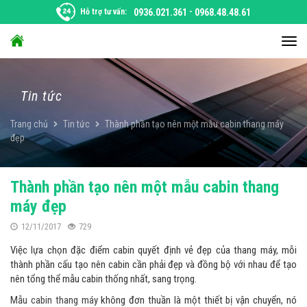
Chuyển
Hỗ trợ tư vấn:
0936.021.361
-
0968.48.48.61
đến
nội
Chu
dung
đổi
điều
hướ
Tin tức
Trang chủ
Tin tức
Thành phần tạo nên một mẫu cabin thang máy
đẹp
Thành phần tạo nên một mẫu cabin thang
máy đẹp
12/11/2017
729
Việc lựa chọn đặc điểm cabin quyết định vẻ đẹp của thang máy, mỗi
thành phần cấu tạo nên cabin cần phải đẹp và đồng bộ với nhau để tạo
nên tổng thể mẫu cabin thống nhất, sang trọng.
Mẫu cabin thang máy
không đơn thuần là một thiết bị vận chuyển, nó