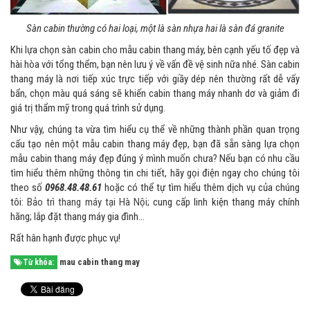
Sàn cabin thường có hai loại, một là sàn nhựa hai là sàn đá granite
Khi lựa chọn sàn cabin cho mẫu cabin thang máy, bên cạnh yếu tố đẹp và
hài hòa với tổng thểm, bạn nên lưu ý về vấn đề vệ sinh nữa nhé. Sàn cabin
thang máy là nơi tiếp xúc trực tiếp với giầy dép nên thường rất dễ vấy
bẩn, chọn màu quá sáng sẽ khiến cabin thang máy nhanh dơ và giảm đi
giá trị thẩm mỹ trong quá trình sử dụng.
Như vậy, chúng ta vừa tìm hiểu cụ thể về những thành phần quan trọng
cấu tạo nên một mẫu cabin thang máy đẹp, bạn đã sẵn sàng lựa chọn
mẫu cabin thang máy đẹp đúng ý mình muốn chưa? Nếu bạn có nhu cầu
tìm hiểu thêm những thông tin chi tiết, hãy gọi điện ngay cho chúng tôi
theo số
0968.48.48.61
hoặc có thể tự tìm hiểu thêm dịch vụ của chúng
tôi:
Bảo trì thang máy tại Hà Nội
; cung cấp linh kiện thang máy chính
hãng; lắp đặt thang máy gia đình…
Rất hân hạnh được phục vụ!
mau cabin thang may
Từ khóa: