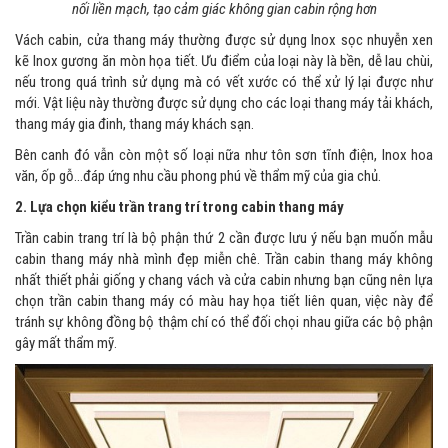
nối liền mạch, tạo cảm giác không gian cabin rộng hơn
Vách cabin, cửa thang máy thường được sử dụng Inox sọc nhuyễn xen
kẽ Inox gương ăn mòn họa tiết. Ưu điểm của loại này là bền, dễ lau chùi,
nếu trong quá trình sử dụng mà có vết xước có thể xử lý lại được như
mới. Vật liệu này thường được sử dụng cho các loại thang máy tải khách,
thang máy gia đinh, thang máy khách sạn.
Bên canh đó vẫn còn một số loại nữa như tôn sơn tĩnh điện, Inox hoa
văn, ốp gỗ…đáp ứng nhu cầu phong phú về thẩm mỹ của gia chủ.
2. Lựa chọn kiểu trần trang trí trong cabin thang máy
Trần cabin trang trí là bộ phận thứ 2 cần được lưu ý nếu bạn muốn mẫu
cabin thang máy nhà mình đẹp miễn chê. Trần cabin thang máy không
nhất thiết phải giống y chang vách và cửa cabin nhưng bạn cũng nên lựa
chọn trần cabin thang máy có màu hay họa tiết liên quan, việc này để
tránh sự không đồng bộ thậm chí có thể đối chọi nhau giữa các bộ phận
gây mất thẩm mỹ.