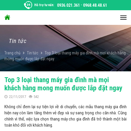
Chuyển
Hỗ trợ tư vấn:
0936.021.361
-
0968.48.48.61
đến
nội
Chu
dung
đổi
điều
hướ
Tin tức
Trang chủ
Tin tức
Top 3 loại thang máy gia đình mà mọi khách hàng
mong muốn được lắp đặt ngay
Top 3 loại thang máy gia đình mà mọi
khách hàng mong muốn được lắp đặt ngay
22/11/2017
542
Không chỉ đem lại sự tiện lợi về di chuyển, các mẫu thang máy gia đình
hiện nay còn làm tăng thêm vẻ đẹp và sự sang trọng cho căn nhà. Cũng
chính vì thế, việc lựa chọn thang máy cho gia đình đã trở thành một bài
toán khó đối với khách hàng.