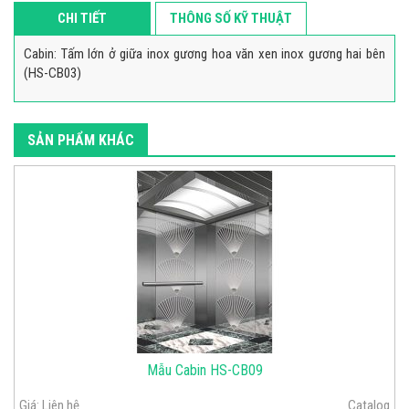
CHI TIẾT
THÔNG SỐ KỸ THUẬT
Cabin: Tấm lớn ở giữa inox gương hoa văn xen inox gương hai bên
(HS-CB03)
SẢN PHẨM KHÁC
Mẫu Cabin HS-CB09
Giá:
Liên hệ
Catalog