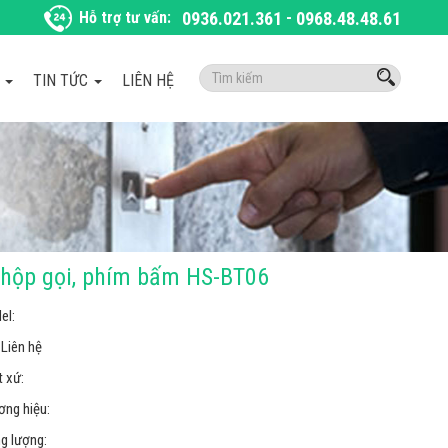
Hỗ trợ tư vấn:
0936.021.361
-
0968.48.48.61
Tìm
À
TIN TỨC
LIÊN HỆ
kiếm:
hộp gọi, phím bấm HS-BT06
el:
Liên hệ
 xứ:
ơng hiệu:
g lượng: