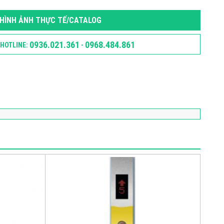
HÌNH ẢNH THỰC TẾ/CATALOG
0936.021.361
0968.484.861
HOTLINE:
-