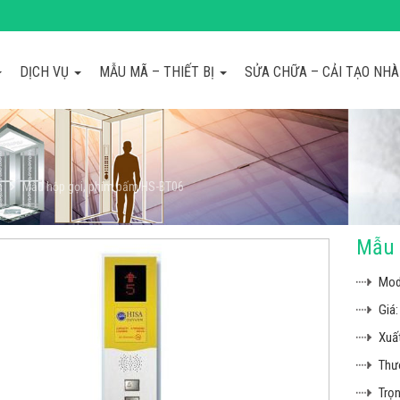
DỊCH VỤ
MẪU MÃ – THIẾT BỊ
SỬA CHỮA – CẢI TẠO NH
m
Mẫu hộp gọi, phím bấm HS-BT06
Mẫu 
Mod
Giá:
Xuất
Thư
Trọn