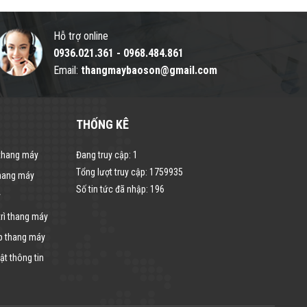
Hỗ trợ online
0936.021.361
-
0968.484.861
Email:
thangmaybaoson@gmail.com
THỐNG KÊ
 thang máy
Đang truy cập:
1
Tổng lượt truy cập:
1759935
thang máy
Số tin tức đã nhập:
196
y
rì thang máy
p thang máy
t thông tin