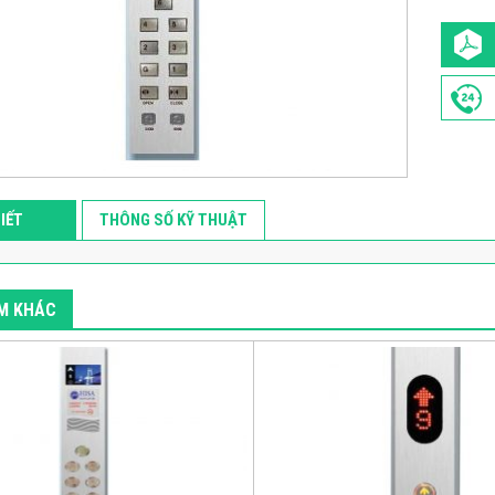
TIẾT
THÔNG SỐ KỸ THUẬT
M KHÁC