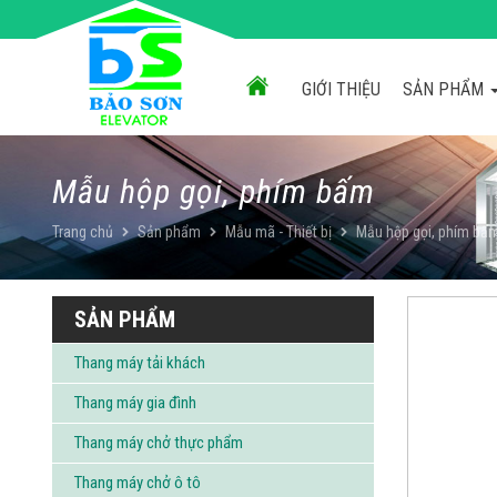
Chuyển
đến
nội
dung
GIỚI THIỆU
SẢN PHẨM
Mẫu hộp gọi, phím bấm
Trang chủ
Sản phẩm
Mẫu mã - Thiết bị
Mẫu hộp gọi, phím bấ
SẢN PHẨM
Thang máy tải khách
Thang máy gia đình
Thang máy chở thực phẩm
Thang máy chở ô tô