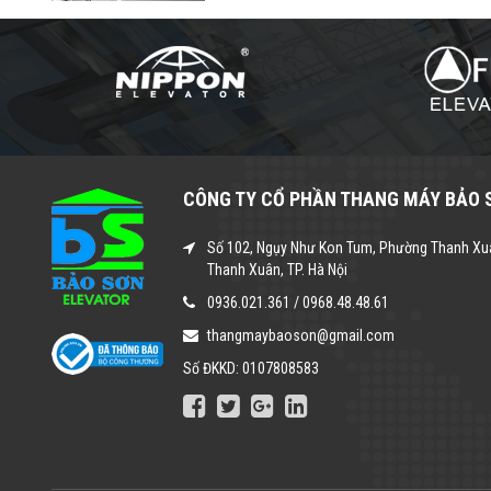
CÔNG TY CỔ PHẦN THANG MÁY BẢO 
Số 102, Ngụy Như Kon Tum, Phường Thanh Xu
Thanh Xuân, TP. Hà Nội
0936.021.361
/
0968.48.48.61
thangmaybaoson@gmail.com
Số ĐKKD: 0107808583