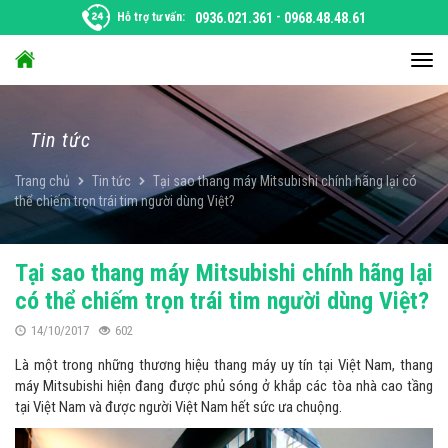
Chuyển
Hỗ trợ tư vấn:
0936.021.361
-
0968.48.48.61
đến
nội
Chu
dung
đổi
điều
hướ
Tin tức
Trang chủ
Tin tức
Tại sao thang máy Mitsubishi chính hãng lại có
thể chiếm trọn trái tim người dùng Việt?
Tại sao thang máy Mitsubishi chính hãng lại
có thể chiếm trọn trái tim người dùng Việt?
14/10/2017
602
Là một trong những thương hiệu thang máy uy tín tại Việt Nam, thang
máy Mitsubishi hiện đang được phủ sóng ở khắp các tòa nhà cao tầng
tại Việt Nam và được người Việt Nam hết sức ưa chuộng.