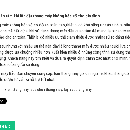
ên tâm khi lắp đặt thang máy không hộp số cho gia đình
 máy không hộp số có độ an toàn cao,thiết bị có khả năng tự sản sinh ra nă
trọng mà bất cứ ai khi sử dụng thang máy đều quan tâm để mang lại sự an toàn
o cho an toàn. Thiết bị có nhiều ưu thế giảm thiểu được những rủi ro đáng tiếc
 sau nhưng với nhiều ưu thế nên đây là lòng thang máy được nhiều người lựa chọ
g được ưa chuộng nhiều hơn, xuất hiện nhiều ở những công trình sử dụng than
ụng. Khách hàng hãy tìm hiểu và đưa ra quyết định chính xác nhất cho mìn
 toàn của người sử dụng.
g máy Bảo Sơn chuyên cung cấp,
bán thang máy gia đình giá rẻ
, khách hàng có
để được tư vấn và hỗ trợ tốt nhất.
inh kien thang may
,
sua chua thang may
,
lap dat thang may
 KHÁC