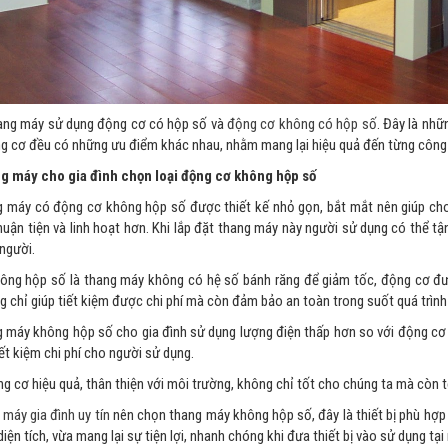
hang máy sử dụng động cơ có hộp số và
động cơ không có hộp số
. Đây là nhữ
g cơ đều có những ưu điểm khác nhau, nhằm mang lại hiệu quả đến từng công t
g máy cho gia đình chọn loại động cơ không hộp số
 máy có động cơ không hộp số được thiết kế nhỏ gọn, bắt mắt nên giúp cho c
huận tiện và linh hoạt hơn. Khi lắp đặt thang máy này người sử dụng có thể t
người.
ông hộp số là thang máy không có hệ số bánh răng để giảm tốc, động cơ đ
g chỉ giúp tiết kiệm được chi phí mà còn đảm bảo an toàn trong suốt quá trình
 máy không hộp số cho gia đình sử dụng lượng điện thấp hơn so với động cơ 
iết kiệm chi phí cho người sử dụng.
ộng cơ hiệu quả, thân thiện với môi trường, không chỉ tốt cho chúng ta mà còn
máy gia đình uy tín
nên chọn thang máy không hộp số, đây là thiết bị phù hợp 
diện tích, vừa mang lại sự tiện lợi, nhanh chóng khi đưa thiết bị vào sử dụng tại