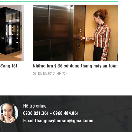
 đang tốt
Những lưu ý để sử dụng thang máy an toàn
13/12/2017
724
Hỗ trợ online
0936.021.361
-
0968.484.861
Email:
thangmaybaoson@gmail.com