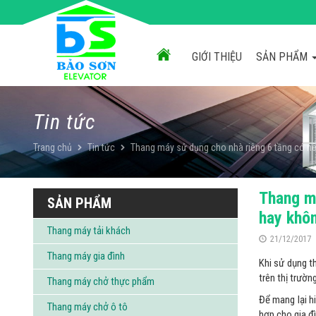
Chuyển
đến
nội
dung
GIỚI THIỆU
SẢN PHẨM
Tin tức
Trang chủ
Tin tức
Thang máy sử dụng cho nhà riêng 6 tầng có n
Thang m
SẢN PHẨM
hay khô
Thang máy tải khách
21/12/2017
Thang máy gia đình
Khi sử dụng t
trên thị trườ
Thang máy chở thực phẩm
Để mang lại h
Thang máy chở ô tô
hợp cho gia đ