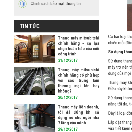
Chính sách bảo mật thông tin
TIN TỨC
Có hai loại t
Thang máy mitsubitshi
nhiên mỗi độn
chính hãng – sự lựa
chọn hoàn hảo của mỗi
Sử dụng than
công trình
31/12/2017
Sử dụng thang
máy trở nên t
Thang máy mitsubishi
dụng của mọi 
chính hãng có phù hợp
với các trung tâm
Thang máy kh
thương mại lớn hay
Điều này khôn
không?
30/12/2017
Sử dụng thang
năng tối đa, t
Thang máy liên doanh,
tôi đã đúng khi sử
Đây là loại đ
dụng nó cho ngôi nhà
Lắp đặt thang 
7 tầng của mình
vừa tiết kiệm 
29/12/2017