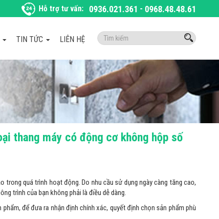
Hỗ trợ tư vấn:
0936.021.361
-
0968.48.48.61
Tìm
À
TIN TỨC
LIÊN HỆ
kiếm:
oại thang máy có động cơ không hộp số
o trong quá trình hoạt động. Do nhu cầu sử dụng ngày càng tăng cao,
ông trình của bạn không phải là điều dễ dàng.
ản phẩm, để đưa ra nhận định chính xác, quyết định chọn sản phẩm phù