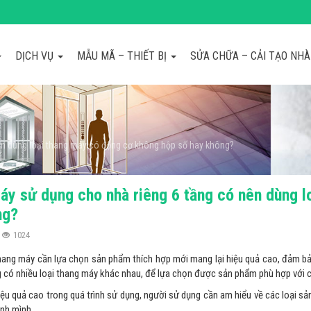
DỊCH VỤ
MẪU MÃ – THIẾT BỊ
SỬA CHỮA – CẢI TẠO NH
ên dùng loại thang máy có động cơ không hộp số hay không?
áy sử dụng cho nhà riêng 6 tầng có nên dùng l
ng?
1024
hang máy cần lựa chọn sản phẩm thích hợp mới mang lại hiệu quả cao, đảm bả
ng có nhiều loại thang máy khác nhau, để lựa chọn được sản phẩm phù hợp với c
iệu quả cao trong quá trình sử dụng, người sử dụng cần am hiểu về các loại s
ình mình.