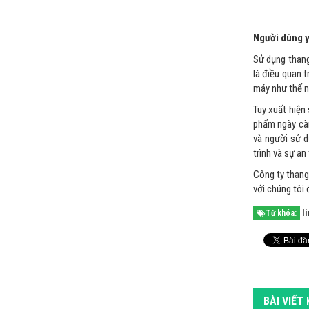
Người dùng y
Sử dụng thang
là điều quan 
máy như thế nà
Tuy xuất hiện
phẩm ngày càn
và người sử d
trình và sự an
Công ty than
với chúng tôi 
l
Từ khóa:
BÀI VIẾT