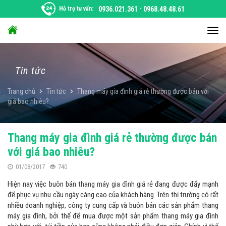
Chuyển
Hỗ trợ tư vấn:
0936.021.361
-
0968.48.48.61
đến
nội
Chu
dung
đổi
điều
hướ
Tin tức
Trang chủ
Tin tức
Thang máy gia đình giá rẻ thường được bán với
giá bao nhiêu?
Thang máy gia đình giá rẻ thường được bán
với giá bao nhiêu?
01/08/2017
740
Hiện nay việc buôn bán
thang máy gia đình giá rẻ
đang được đẩy mạnh
để phục vụ nhu cầu ngày càng cao của khách hàng. Trên thị trường có rất
nhiều doanh nghiệp, công ty cung cấp và buôn bán các sản phẩm thang
máy gia đình, bởi thế để mua được một sản phẩm thang máy gia đình