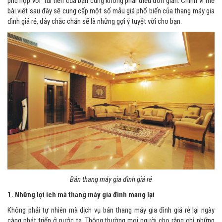
phù hợp với túi tiền của bạn cũng không phải điều đơn giản. Chính vì thế
bài viết sau đây sẽ cung cấp một số mẫu giá phổ biến của thang máy gia
đình giá rẻ, đây chắc chắn sẽ là những gợi ý tuyệt vời cho bạn.
Bán thang máy gia đình giá rẻ
1. Những lợi ích mà thang máy gia đình mang lại
Không phải tự nhiên mà dịch vụ bán thang máy gia đình giá rẻ lại ngày
càng phát triển ở nước ta. Thông thường mọi người cho rằng chỉ những