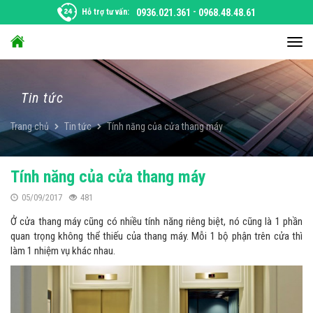
Chuyển
Hỗ trợ tư vấn:
0936.021.361
-
0968.48.48.61
đến
nội
Chu
dung
đổi
điều
hướ
Tin tức
Trang chủ
Tin tức
Tính năng của cửa thang máy
Tính năng của cửa thang máy
05/09/2017
481
Ở cửa thang máy cũng có nhiều tính năng riêng biệt, nó cũng là 1 phần
quan trọng không thể thiếu của thang máy. Mỗi 1 bộ phận trên cửa thì
làm 1 nhiệm vụ khác nhau.